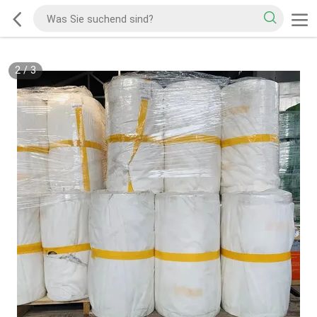
2
/
3