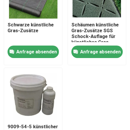
Über uns
Schwarze künstliche
Schäumen künstliche
Gras-Zusätze
Gras-Zusätze SGS
Fabrik-Tour
Schock-Auflage für
künstliches Gras
Anfrage absenden
Anfrage absenden
Qualitätskontrolle
Kontaktiere uns
Nachrichten
Fälle
9009-54-5 künstlicher
Fußball-künstliches Gras