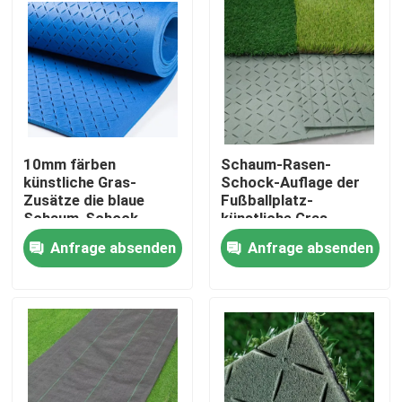
10mm färben
Schaum-Rasen-
künstliche Gras-
Schock-Auflage der
Zusätze die blaue
Fußballplatz-
Schaum-Schock-
künstliche Gras-
Auflage gelb, die für
Zusatz-10mm
Anfrage absenden
Anfrage absenden
künstliches Gras
zugrunde gelegen wird
Heim
Produkte
Videos