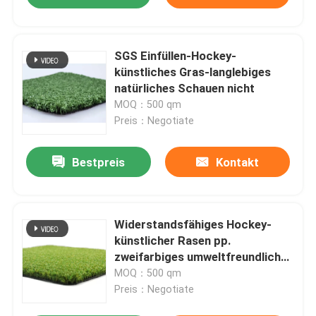
SGS Einfüllen-Hockey-
künstliches Gras-langlebiges
natürliches Schauen nicht
MOQ：500 qm
Preis：Negotiate
Bestpreis
Kontakt
Widerstandsfähiges Hockey-
künstlicher Rasen pp.
zweifarbiges umweltfreundliches
15mm
MOQ：500 qm
Preis：Negotiate