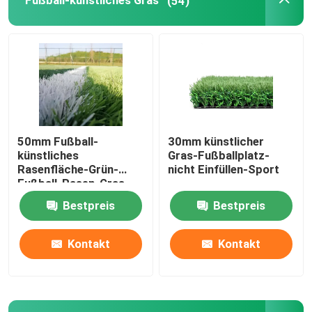
Fußball-künstliches Gras
(54)
Farbiger künstlicher Rasen
Künstliche Gras-Installations-Werkzeuge
Künstliche Gras-Zusätze
50mm Fußball-
30mm künstlicher
künstliches
Gras-Fußballplatz-
Rasenfläche-Grün-
nicht Einfüllen-Sport
Fußball-Rasen-Gras
Bestpreis
Bestpreis
Kontakt
Kontakt