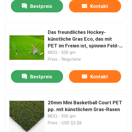
Bestpreis
Kontakt
Das freundliches Hockey-
künstliche Gras Eco, das mit
PET im Freien ist, spinnen Feld-
Grün
MOQ：500 qm
Preis：Negotiate
Bestpreis
Kontakt
Heim
20mm Mini Basketball Court PET
pp. mit künstlichem Gras-Rasen
Produkte
MOQ：500 qm
Preis：USD $3-$8
Videos