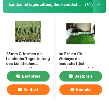
Landschaftsgestaltung des künstlichen Grases
(61)
25mm C formen die
Im Freien für
Landschaftsgestaltung
Wohnyards
des künstlichen
landschaftlich
dekorativen Gras-
gestalten künstliches
Gartens
Gras 35mm
Bestpreis
Bestpreis
Kontakt
Kontakt