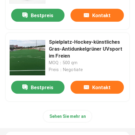
Bestpreis
Kontakt
Über uns
Fabrik-Tour
Spielplatz-Hockey-künstliches
Gras-Antidunkelgrüner UVsport
Qualitätskontrolle
im Freien
MOQ：500 qm
Preis：Negotiate
Kontaktiere uns
Bestpreis
Kontakt
Nachrichten
Fälle
Sehen Sie mehr an
Fußball-künstliches Gras