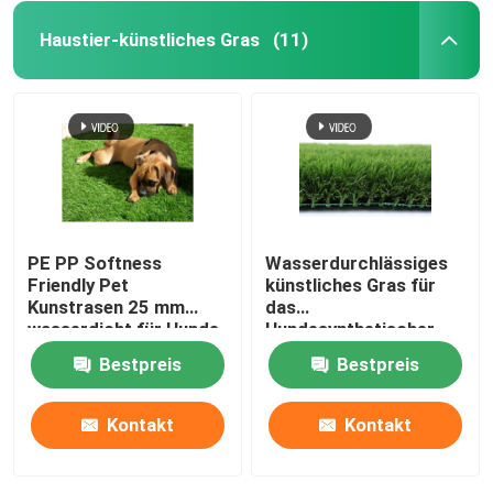
Haustier-künstliches Gras
(11)
PE PP Softness
Wasserdurchlässiges
Friendly Pet
künstliches Gras für
Kunstrasen 25 mm
das
wasserdicht für Hunde
Hundesynthetischer
4 Ton
Sand-im Freien
Bestpreis
Bestpreis
Gummieinfüllen
Mehrfarben
Kontakt
Kontakt