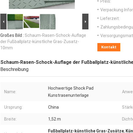
Preis:
Verpackung Info
Lieferzeit:
Zahlungsbedingu
Großes Bild :
Schaum-Rasen-Schock-Auflage
Versorgungsmater
der Fußballplatz-künstliche Gras-Zusatz-
Kontakt
10mm
Schaum-Rasen-Schock-Auflage der Fußballplatz-künstlic
Beschreibung
Hochwertige Shock Pad
Name:
Anwe
Kunstrasenunterlage
Ursprung:
China
Stärk
Breite:
1,52 m
Dicht
Fußballplatz-künstliche Gras-Zusätze
,
Kün