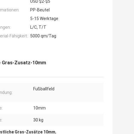
USD $2-$5
rmationen:
PP-Beutel
5-15 Werktage
ngen:
L/C, T/T
ial-Fähigkeit:
5000 qm/Tag
he Gras-Zusatz-10mm
Fußballfeld
ndung:
e:
10mm
e:
30 kg
stliche Gras-Zusätze 10mm
,