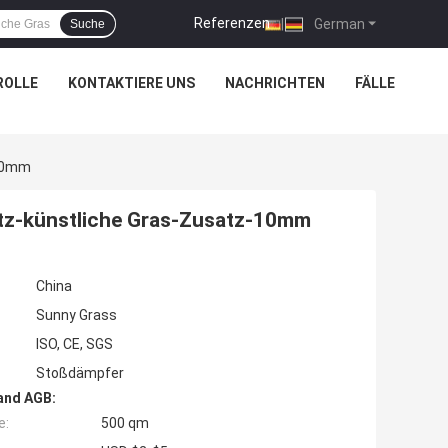
Referenzen
|
German
Suche
ROLLE
KONTAKTIERE UNS
NACHRICHTEN
FÄLLE
-10mm
tz-künstliche Gras-Zusatz-10mm
China
Sunny Grass
ISO, CE, SGS
Stoßdämpfer
and AGB:
e:
500 qm