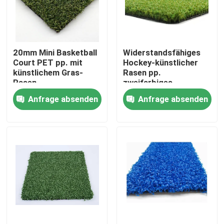
Über uns
20mm Mini Basketball
Widerstandsfähiges
Fabrik-Tour
Court PET pp. mit
Hockey-künstlicher
künstlichem Gras-
Rasen pp.
Rasen
zweifarbiges
Qualitätskontrolle
umweltfreundliches
Anfrage absenden
Anfrage absenden
15mm
Kontaktiere uns
Nachrichten
Fälle
Fußball-künstliches Gras