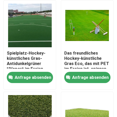
Spielplatz-Hockey-
Das freundliches
künstliches Gras-
Hockey-künstliche
Antidunkelgrüner
Gras Eco, das mit PET
UVsport im Freien
im Freien ist, spinnen
Feld-Grün
Anfrage absenden
Anfrage absenden
Heim
Produkte
Videos