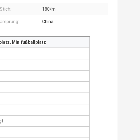
Stich:
180/m
Ursprung:
China
platz, Minifußballplatz
gt