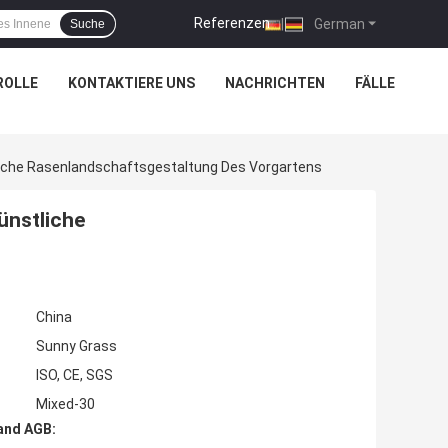
Referenzen
|
German
Suche
ROLLE
KONTAKTIERE UNS
NACHRICHTEN
FÄLLE
tliche Rasenlandschaftsgestaltung Des Vorgartens
ünstliche
China
Sunny Grass
ISO, CE, SGS
Mixed-30
and AGB: