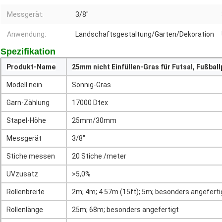
Messgerät:
3/8"
Anwendung:
Landschaftsgestaltung/Garten/Dekoration
Spezifikation
Produkt-Name
25mm nicht Einfüllen-Gras für Futsal, Fußball
Modell nein.
Sonnig-Gras
Garn-Zählung
17000 Dtex
Stapel-Höhe
25mm/30mm
Messgerät
3/8"
Stiche messen
20 Stiche /meter
UVzusatz
>5,0%
Rollenbreite
2m; 4m; 4.57m (15ft); 5m; besonders angeferti
Rollenlänge
25m; 68m; besonders angefertigt