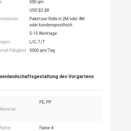
e:
500 qm
USD $2-$8
rmationen:
Paket per Rolle in 2M oder 4M
oder kundenspezifisch
5-15 Werktage
ngen:
L/C, T/T
ial-Fähigkeit:
5000 qm/Tag
Rasenlandschaftsgestaltung des Vorgartens
PE, PP
Material:
Farbe:
Farbe 4