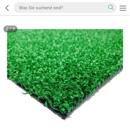
2
/
3