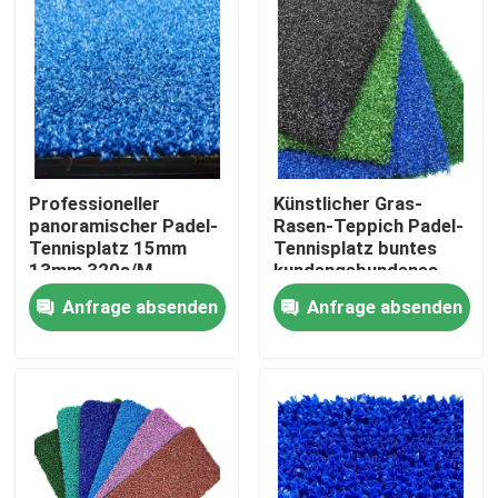
Professioneller
Künstlicher Gras-
panoramischer Padel-
Rasen-Teppich Padel-
Tennisplatz 15mm
Tennisplatz buntes
13mm 320s/M
kundengebundenes
12mm
Anfrage absenden
Anfrage absenden
Heim
Produkte
Videos