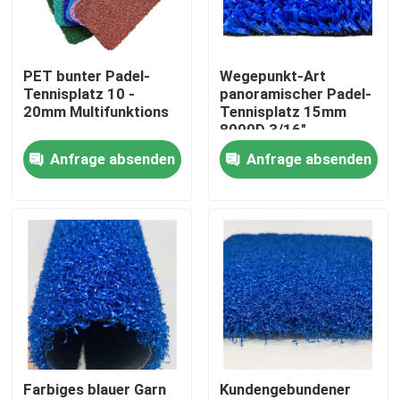
Über uns
PET bunter Padel-
Wegepunkt-Art
Tennisplatz 10 -
panoramischer Padel-
Fabrik-Tour
20mm Multifunktions
Tennisplatz 15mm
8000D 3/16"
Messgerät
Anfrage absenden
Anfrage absenden
Qualitätskontrolle
Kontaktiere uns
Nachrichten
Fälle
Farbiges blauer Garn
Kundengebundener
Fußball-künstliches Gras