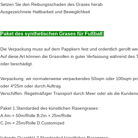
Setzen Sie den Reibungsschaden des Grases herab
Ausgezeichnete Haltbarkeit und Beweglichkeit
Paket des synthetischen Grases für Fußball:
Die Verpackung muss auf dem Pappkern fest und ordentlich gerollt we
Auf diese Art können die Grasrollen in guter Verfassung während des T
oder beschädigt.
Verpackung: wir normalerweise verpackendes 50sqm oder 100sqm pro 
oder 4*25m oder durch Auftrag.
Verschiffen: Regelmäßiger Transport durch Meer oder als die Kunden
Paket 1.Standarded des künstlichen Rasengrases:
A.4m-× 50m/Rolle B.2m × 25m/Rolle
C.2m-× 25m/Rolle D.Customized
ladende Quantität 2.Standarded künstliches Rasengras: