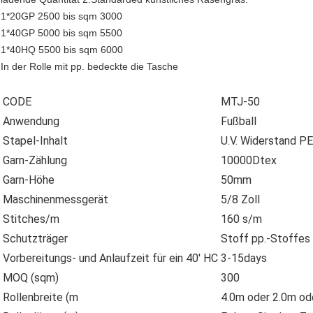
1*20GP 2500 bis sqm 3000
1*40GP 5000 bis sqm 5500
1*40HQ 5500 bis sqm 6000
In der Rolle mit pp. bedeckte die Tasche
CODE
MTJ-50
Anwendung
Fußball
Stapel-Inhalt
U.V. Widerstand P
Garn-Zählung
10000Dtex
Garn-Höhe
50mm
Maschinenmessgerät
5/8 Zoll
Stitches/m
160 s/m
Schutzträger
Stoff pp.-Stoffes
Vorbereitungs- und Anlaufzeit für ein 40' HC
3-15days
MOQ (sqm)
300
Rollenbreite (m
4.0m oder 2.0m od