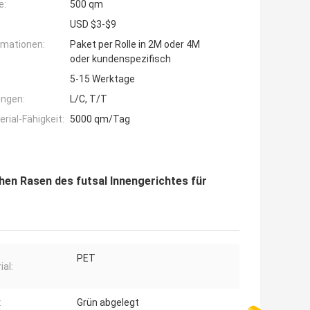
e:
500 qm
USD $3-$9
rmationen:
Paket per Rolle in 2M oder 4M
oder kundenspezifisch
5-15 Werktage
ngen:
L/C, T/T
ial-Fähigkeit:
5000 qm/Tag
hen Rasen des futsal Innengerichtes für
PET
ial:
:
Grün abgelegt