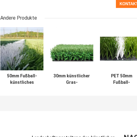
Andere Produkte
50mm Fußball-
30mm künstlicher
PET 50mm
künstliches
Gras-
Fußball-
Rasenfläche-
Fußballplatz-
künstliches Gra
Grün-Fußball-
nicht Einfüllen-
künstlicher
Rasen-Gras
Sport
Rasen-
Fußballplatz