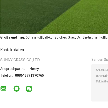
,
Größe und Tag:
50mm Fußball-künstliches Gras
Synthetischer Fußba
Kontaktdaten
SUNNY GRASS CO.,LTD
Senden Sie
Ansprechpartner:
Henry
Telefon:
008613771370765