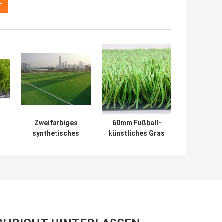
Zweifarbiges
60mm Fußball-
synthetisches
künstliches Gras
s-
künstliches Gras
beständiges PET
Futsal
Feld-UVgrün
feuerbeständig
für Feld-Fußball