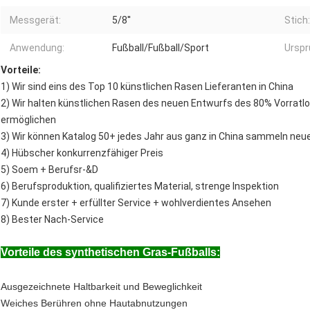
Messgerät:
5/8''
Stich:
Anwendung:
Fußball/Fußball/Sport
Urspr
Vorteile:
1) Wir sind eins des Top 10 künstlichen Rasen Lieferanten in China
2) Wir halten künstlichen Rasen des neuen Entwurfs des 80% Vorratlos
ermöglichen
3) Wir können Katalog 50+ jedes Jahr aus ganz in China sammeln neu
4) Hübscher konkurrenzfähiger Preis
5) Soem + Berufsr-&D
6) Berufsproduktion, qualifiziertes Material, strenge Inspektion
7) Kunde erster + erfüllter Service + wohlverdientes Ansehen
8) Bester Nach-Service
Vorteile des synthetischen Gras-Fußballs:
Ausgezeichnete Haltbarkeit und Beweglichkeit
Weiches Berühren ohne Hautabnutzungen