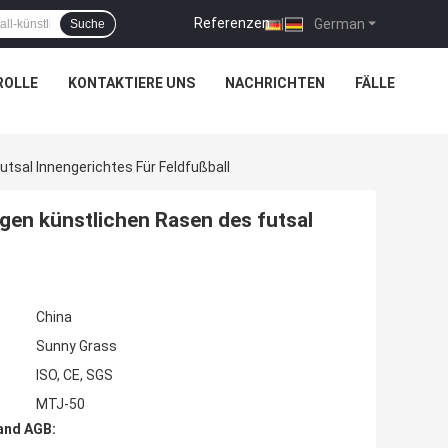
Referenzen
|
German
Suche
ROLLE
KONTAKTIERE UNS
NACHRICHTEN
FÄLLE
tsal Innengerichtes Für Feldfußball
igen künstlichen Rasen des futsal
China
Sunny Grass
ISO, CE, SGS
MTJ-50
and AGB: